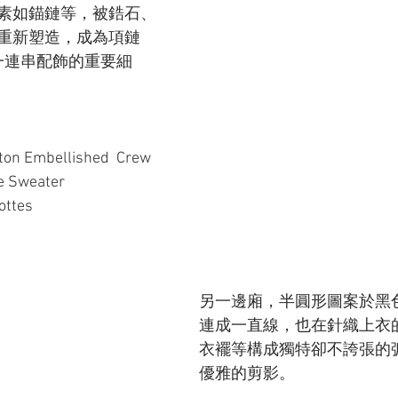
素如錨鏈等，被鋯石、
重新塑造，成為項鏈
ers 一連串配飾的重要細
ton Embellished  Crew 
e Sweater
ottes
另一邊廂，半圓形圖案於黑
連成一直線，也在針織上衣
衣襬等構成獨特卻不誇張的
優雅的剪影。