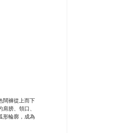
色闊褲從上而下
的肩膀、領口、
弧形輪廓，成為