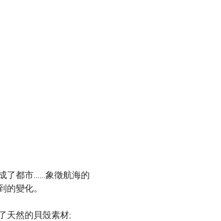
都市......象徵航海的
到的變化。
天然的貝殼素材; 