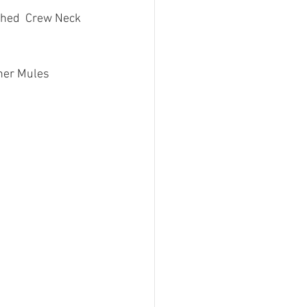
shed  Crew Neck 
her Mules