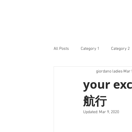
All Posts
Category 1
Category 2
giordano ladies
Mar 
your e
航行
Updated:
Mar 9, 2020